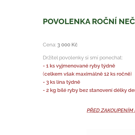
POVOLENKA ROČNÍ NE
Cena:
3 000 Kč
Držitel povolenky si smí ponechat:
- 1 ks vyjmenované ryby týdně
(
celkem však maximálně 12 ks ročně
)
- 3 ks lína týdně
- 2 kg bílé ryby bez stanovení délky d
PŘED ZAKOUPENÍM 