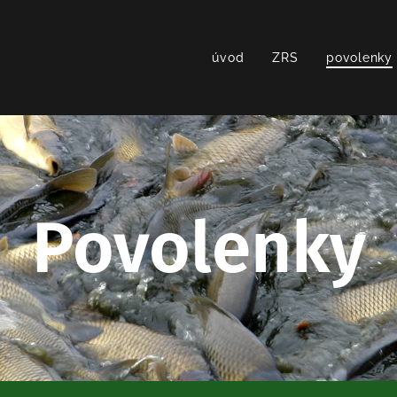
úvod
ZRS
povolenky
Povolenky