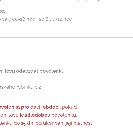
.o.
o-pá 9:00-18 hod., so 8:00-12 hod.
ení lovu odevzdat povolenku
:
nského rybníku č.2
volenka pro další období
, pokud:
ení lovu
krátkodobou
povolenku,
enku do 15 dní od ukončení její platnosti.