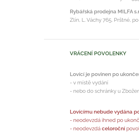
Rybářská prodejna MILFA s.r
Zlín, L. Váchy 765, Prštné, p
VRÁCENÍ POVOLENKY
Lovící je povinen po ukonč
- v místě vydání
- nebo do schránky u Zbože
Lovícímu nebude vydána po
- neodevzdá ihned po ukonč
- neodevzdá
celoroční
povol