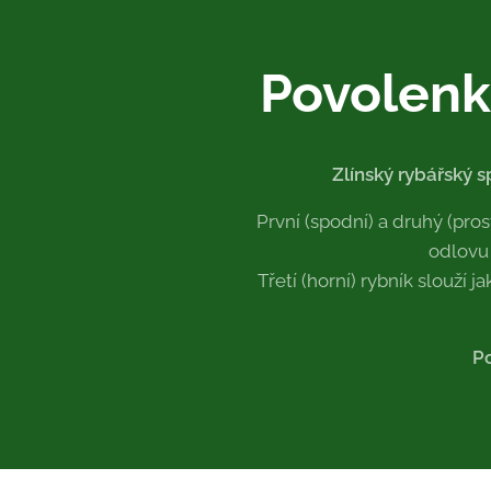
Povolenk
Zlínský rybářský 
První (spodní) a druhý (pr
odlovu 
Třetí (horní) rybník slouží
Po