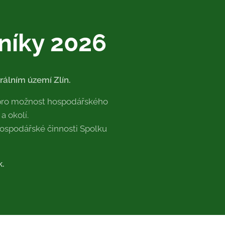
níky 2026
rálním území Zlín.
n pro možnost hospodářského
a okolí.
 hospodářské činnosti Spolku
ík.