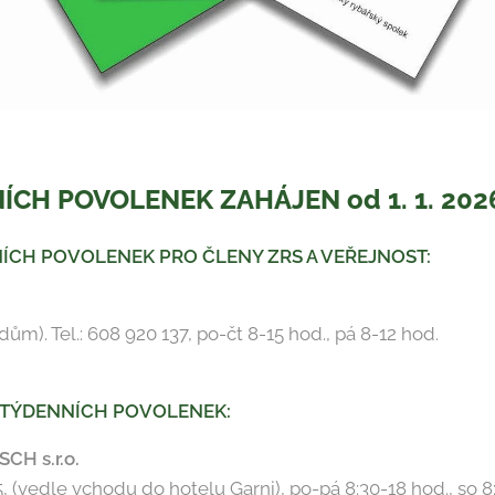
CH POVOLENEK ZAHÁJEN od 1. 1. 202
ÍCH POVOLENEK PRO ČLENY ZRS A VEŘEJNOST:
 dům). Tel.: 608 920 137, po-čt 8-15 hod., pá 8-12 hod.
A TÝDENNÍCH POVOLENEK:
CH s.r.o.
5, (vedle vchodu do hotelu Garni), po-pá 8:30-18 hod., so 8