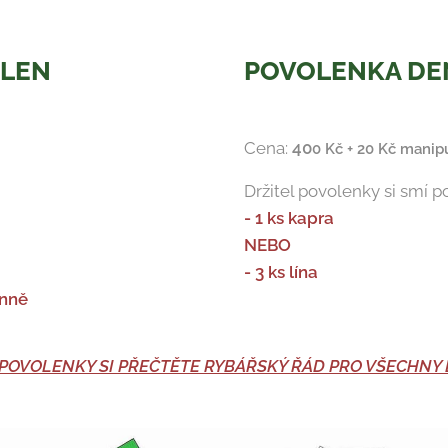
ČLEN
POVOLENKA DE
Cena:
40
0 Kč
+ 20 Kč manip
Držitel povolenky si smí p
- 1 ks kapra
NEBO
- 3 ks lína
enně
POVOLENKY SI PŘEČTĚTE RYBÁŘSKÝ ŘÁD PRO VŠECHNY