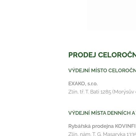
PRODEJ CELOROČNÍ
VÝDEJNÍ MÍSTO CELOROČN
EXAKO, s.r.o.
Zlín, tř. T. Bati 1285 (Morýsův
VÝDEJNÍ MÍSTA DENNÍCH 
Rybářská prodejna KOVINFIS
Zlín, nám. T. G. Masaryka 133