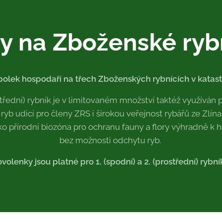
y na
Zboženské ryb
spolek hospodaří na třech Zboženských rybnících v katast
ostřední) rybník je v limitovaném množství taktéž využívá
ryb udicí pro členy ZRS i širokou veřejnost rybářů ze Zlína 
 jako přírodní biozóna pro ochranu fauny a flory výhradně k
bez možnosti odchytu ryb.
volenky jsou platné pro 1. (spodní) a 2. (prostřední) rybn