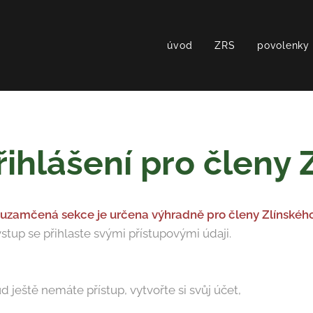
úvod
ZRS
povolenky
řihlášení pro členy
 uzamčená sekce je určena výhradně pro členy Zlínského
vstup se přihlaste svými přístupovými údaji.
d ještě nemáte přístup, vytvořte si svůj účet,